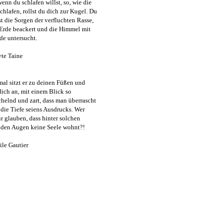
wenn du schlafen willst, so, wie die
schlafen, rollst du dich zur Kugel. Du
st die Sorgen der verfluchten Rasse,
 Erde beackert und die Himmel mit
de untersucht.
te Taine
l sitzt er zu deinen Füßen und
dich an, mit einem Blick so
helnd und zart, dass man überrascht
r die Tiefe seiens Ausdrucks. Wer
r glauben, dass hinter solchen
nden Augen keine Seele wohnt?!
le Gautier