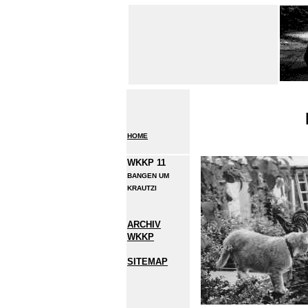
HOME
WKKP 11
BANGEN UM
KRAUTZI
ARCHIV
WKKP
SITEMAP