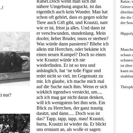
Rätsel.Doch wenn man sich die
Katze, 
nähere Umgebung anguckt, ist das
Götter 
.!
eigentlich auch kein Wunder. Man hat
überläs
schon oft gehört, dass es gegen solche
die die
Tiere auch Gift gibt, und Krautzi, naiv
der Son
wie er ist, frisst ja alles. Und dann ist
er verschwunden, stundenlang. Mein
Hippoly
doofer, lieber Bruder, muss er sterben?
Was würde dann passieren? Bliebe ich
allein mit Herrchen, oder bekäme ich
Manchma
einen neuen Kumpel? Doch so einen
schaut 
wie Krautzi würde ich nie
schmeic
wiederfinden. Er ist so treu und
ist übe
anhänglich, hat ‘ne tolle Figur und
kann nu
redet nicht so viel, im Gegensatz zu
strahle
mir. Ich glaube, ich mache mich mal
auf die Suche nach ihm. Wenn er sich
Théophi
wirklich irgendwo versteckt, um...,
i nur?
ach ich mag gar nicht daran denken,
will ich wenigstens bei ihm sein. Ein
Blick zu Herrchen, der ganz traurig
dasitzt, und dann..... Doch was ist
das? Tapp, tapp, tapp, mau! Krautzi,
hurra, Krautzi ist wieder da. Er blickt
uns erstaunt an, als wolle er sagen: