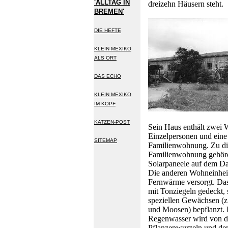
'ALLTAG IN
dreizehn Häusern steht.
BREMEN'
DIE HEFTE
KLEIN MEXIKO
ALS ORT
DAS ECHO
KLEIN MEXIKO
IM KOPF
KATZEN-POST
Sein Haus enthält zwei
Einzelpersonen und eine
SITEMAP
Familienwohnung. Zu di
Familienwohnung gehöre
Solarpaneele auf dem D
Die anderen Wohneinhei
Fernwärme versorgt. Das
mit Tonziegeln gedeckt,
speziellen Gewächsen (z
und Moosen) bepflanzt.
Regenwasser wird von 
Pflanzenwurzeln und d