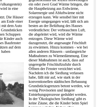
Vulkangestein)
ein oder zwei Grad Wärme bringen, die
wird in eine
die Hauptheizung aus Erdwärme,
Solarenergie und Abluftwärme nicht
tzt. Die Häuser
erzeugen kann. Wie sensibel hier mit
n am Ende einer
Energie umgegangen wird, läßt sich am
t mit dem Auto
besten an der Belüftung des Hauses
n Grundstücken
verdeutlichen: Der verbrauchten Luft,
inen Schuppen
die abgeleitet wird, wird die Wärme
für Kinder auch
entzogen. Diese Wärme wird
es Baufenster
dazugenutzt, die angesaugte Frischluft
plätzen auf dem
zu erwärmen. Hinzu kommen - wie bei
n haben
allen anderen Häusern - umfangreiche
Maßnahmen zu Wärmedämmung. Eine
dieser Maßnahmen ist auch, dass auf
ungeregelte Frischluftzufuhr durch
Öffnen der Fenster verzichtet wird.
Nachdem ich die Siedlung verlassen
habe, fällt mir auf, wie stark in der
konventionellen städtischen Bebauung
Grundstücksgrenzen betont werden, wie
wenig Provisorien und längere
Entstehungsprozesse geduldet werden.
In der 'Ökologischen Siedlung' gibt es
keine Zäune, die die Kinder beim Spiel