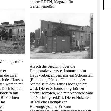
liegen: EDEN, Magazin für
Gartengenießer.
 Wohnungen für
Als ich die Siedlung über die
eser
Hauptstraße verlasse, komme einem
n die zwei
Haus vorbei, an dem mir ein Schornstein
ach des Hauses.
(Bild oben, Pfeil)auffällt, der an der
ten werden mit
Schmalseite des Hauses hochgeführt
 Dach ist nicht
wird. Dieser Schornstein gehört zu
 sondern mit
einem Holzofen, wie mir Anneliese Sahr
.B. Flechten
auf Nachfrage erklärt. Dieser Holzofen
 Das
ist Teil eines komplexen
den
Heizungssystems. Er kann
em
gegebenenfalls die letzten notwendigen