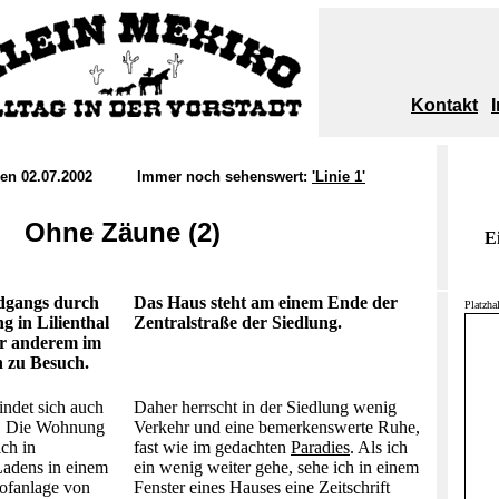
Kontakt
, den 02.07.2002 Immer noch sehenswert:
'Linie 1'
Ohne Zäune (2)
E
dgangs durch
Das Haus steht am einem Ende der
Platzha
g in Lilienthal
Zentralstraße der Siedlung.
er anderem im
n zu Besuch
.
indet sich auch
Daher herrscht in der Siedlung wenig
g. Die Wohnung
Verkehr und eine bemerkenswerte Ruhe,
ich in
fast wie im gedachten
Paradies
. Als ich
Ladens in einem
ein wenig weiter gehe, sehe ich in einem
Hofanlage von
Fenster eines Hauses eine Zeitschrift