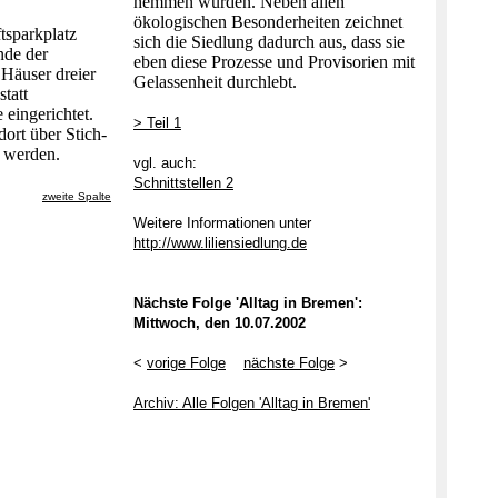
hemmen würden. Neben allen
ökologischen Besonderheiten zeichnet
tsparkplatz
sich die Siedlung dadurch aus, dass sie
nde der
eben diese Prozesse und Provisorien mit
 Häuser dreier
Gelassenheit durchlebt.
tatt
 eingerichtet.
> Teil 1
ort über Stich-
 werden.
vgl. auch:
Schnittstellen 2
zweite Spalte
Weitere Informationen unter
http://www.liliensiedlung.de
Nächste Folge 'Alltag in Bremen':
Mittwoch, den 10.07.2002
<
vorige Folge
nächste Folge
>
Archiv: Alle Folgen 'Alltag in Bremen'