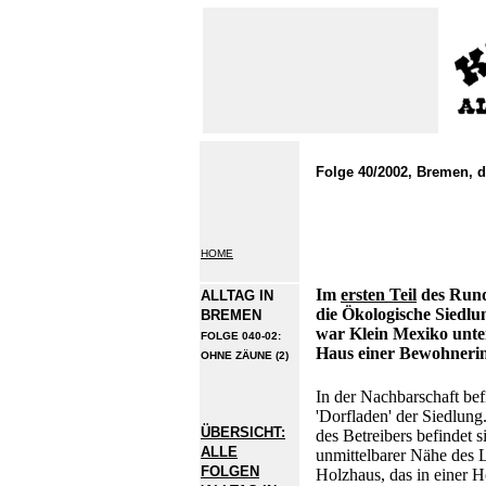
Folge 40/2002, Bremen
HOME
Im
ersten Teil
des Run
ALLTAG IN
die Ökologische Siedlun
BREMEN
war Klein Mexiko unt
FOLGE 040-02:
Haus einer Bewohneri
OHNE ZÄUNE (2)
In der Nachbarschaft bef
'Dorfladen' der Siedlun
ÜBERSICHT:
des Betreibers befindet s
ALLE
unmittelbarer Nähe des 
FOLGEN
Holzhaus, das in einer 