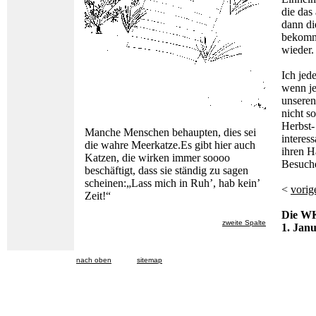
die das
dann di
bekommt
wieder.
Ich jed
wenn je
unseren
nicht s
Herbst-
Manche Menschen behaupten, dies sei
interess
die wahre Meerkatze.Es gibt hier auch
ihren H
Katzen, die wirken immer soooo
Besuche
beschäftigt, dass sie ständig zu sagen
scheinen:„Lass mich in Ruh’, hab kein’
<
vorig
Zeit!“
Die WK
zweite Spalte
1. Jan
nach oben
sitemap