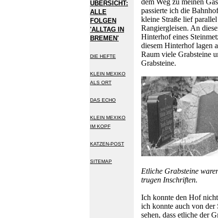
dem Weg zu meinen Gas
ÜBERSICHT:
passierte ich die Bahnho
ALLE
kleine Straße lief paralle
FOLGEN
Rangiergleisen. An diese
'ALLTAG IN
Hinterhof eines Steinmet
BREMEN'
diesem Hinterhof lagen 
Raum viele Grabsteine u
DIE HEFTE
Grabsteine.
KLEIN MEXIKO
ALS ORT
DAS ECHO
KLEIN MEXIKO
IM KOPF
KATZEN-POST
SITEMAP
Etliche Grabsteine waren
trugen Inschriften.
Ich konnte den Hof nicht
ich konnte auch von der 
sehen, dass etliche der Gr