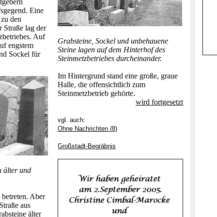
tgebern
fsgegend. Eine
l zu den
r Straße lag der
zbetriebes. Auf
Grabsteine, Sockel und unbehauene
auf engstem
Steine lagen auf dem Hinterhof des
nd Sockel für
Steinmetzbetriebes durcheinander.
Im Hintergrund stand eine große, graue
Halle, die offensichtlich zum
Steinmetzbetrieb gehörte.
wird fortgesetzt
vgl. auch:
Ohne Nachrichten (8)
Großstadt-Begräbnis
 älter und
 betreten. Aber
Straße aus
absteine älter