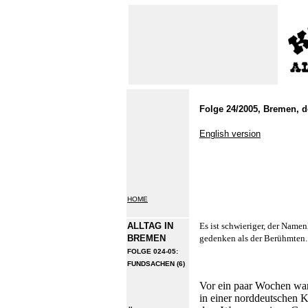
Folge 24/2005, Bremen, de
English version
HOME
ALLTAG IN
Es ist schwieriger, der Name
BREMEN
gedenken als der Berühmten.
FOLGE 024-05:
FUNDSACHEN (6)
Vor ein paar Wochen war
in einer norddeutschen K