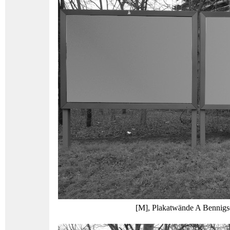
[M], Plakatwände A Bennigs