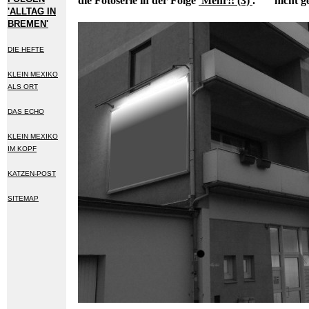
die Fotoserie in der Folge
'Mehr!! (3)'
.
nicht 
'ALLTAG IN
BREMEN'
DIE HEFTE
KLEIN MEXIKO
ALS ORT
DAS ECHO
KLEIN MEXIKO
IM KOPF
KATZEN-POST
SITEMAP