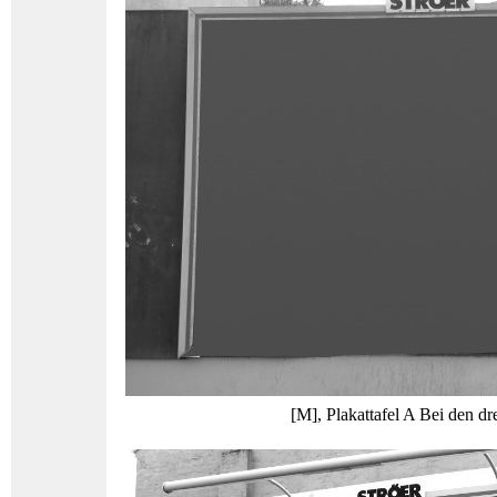
[M], Plakattafel A Bei den dr