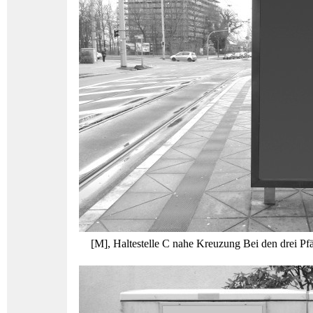
[M], Haltestelle C nahe Kreuzung Bei den drei Pf