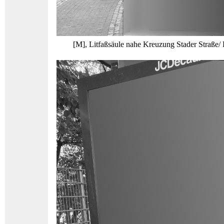
[M], Litfaßsäule nahe Kreuzung Stader Straße/ 