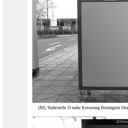
[M], Haltestelle D nahe Kreuzung Bennigsen Straß