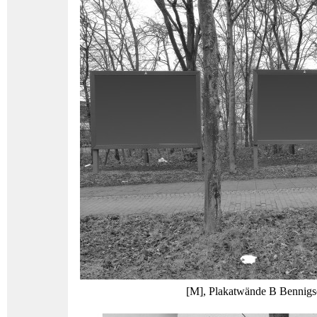
[M], Plakatwände B Bennigs