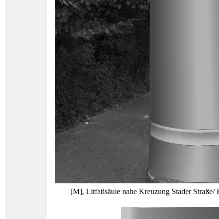
[M], Litfaßsäule nahe Kreuzung Stader Straße/ B