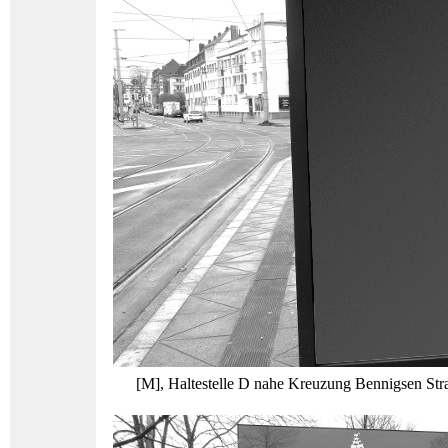
[M], Haltestelle D nahe Kreuzung Bennigsen Straß