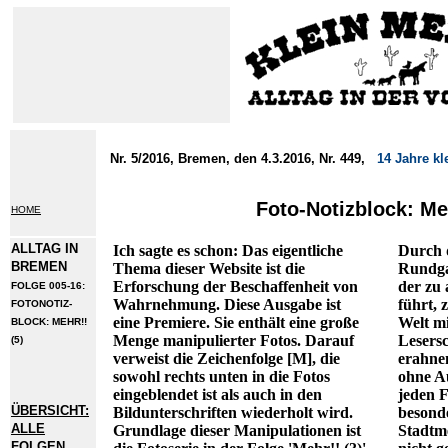
Nr. 5/2016, Bremen, den 4.3.2016, Nr. 449,
14 Jahre kl
Foto-Notizblock: Meh
HOME
ALLTAG IN
Ich sagte es schon: Das eigentliche
Durch 
BREMEN
Thema dieser Website ist die
Rundga
Erforschung der Beschaffenheit von
der zu
FOLGE 005-16:
Wahrnehmung. Diese Ausgabe ist
führt,
FOTONOTIZ-
eine Premiere. Sie enthält eine große
Welt m
BLOCK: MEHR!!
Menge manipulierter Fotos. Darauf
Lesersc
(5)
verweist die Zeichenfolge [M], die
erahnen
sowohl rechts unten in die Fotos
ohne A
eingeblendet ist als auch in den
jeden F
ÜBERSICHT:
Bildunterschriften wiederholt wird.
besonde
ALLE
Grundlage dieser Manipulationen ist
Stadtme
FOLGEN