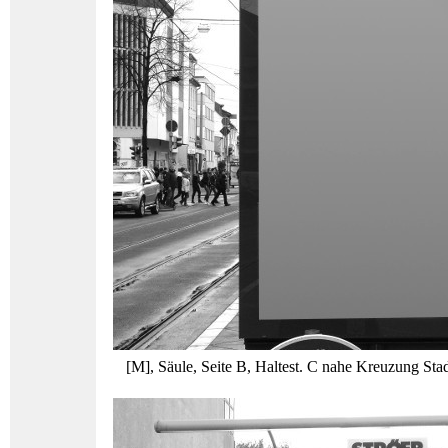
[M], Säule, Seite B, Haltest. C nahe Kreuzung Stad