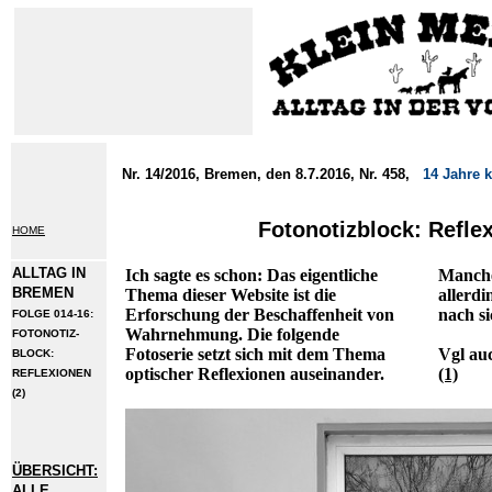
Nr. 14/2016, Bremen, den 8.7.2016, Nr. 458,
14 Jahre 
Fotonotizblock: Reflex
HOME
ALLTAG IN
Ich sagte es schon: Das eigentliche
Manche
BREMEN
Thema dieser Website ist die
allerdi
Erforschung der Beschaffenheit von
nach si
FOLGE 014-16:
Wahrnehmung. Die folgende
FOTONOTIZ-
Fotoserie setzt sich mit dem Thema
Vgl au
BLOCK:
optischer Reflexionen auseinander.
(1)
REFLEXIONEN
(2)
ÜBERSICHT:
ALLE