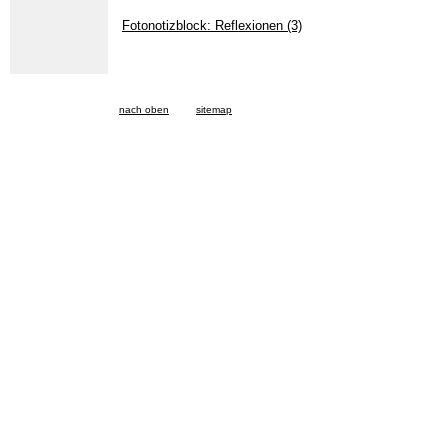
Fotonotizblock: Reflexionen (3)
nach oben
sitemap