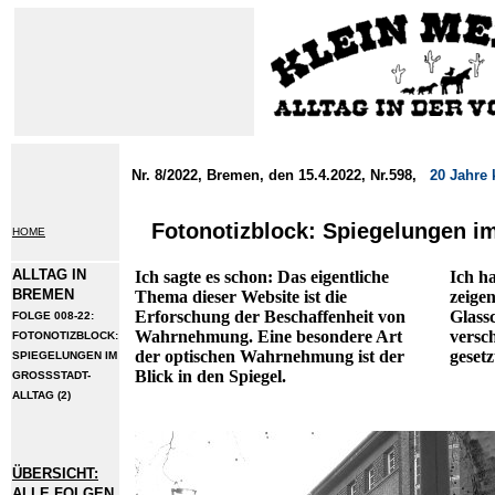
Nr. 8/2022, Bremen, den 15.4.2022, Nr.598,
20 Jahre 
Fotonotizblock: Spiegelungen im
HOME
ALLTAG IN
Ich sagte es schon: Das eigentliche
Ich ha
BREMEN
Thema dieser Website ist die
zeigen
Erforschung der Beschaffenheit von
Glass
FOLGE 008-22:
Wahrnehmung. Eine besondere Art
versc
FOTONOTIZBLOCK:
der optischen Wahrnehmung ist der
gesetz
SPIEGELUNGEN IM
Blick in den Spiegel.
GROSSSTADT-
ALLTAG (2)
ÜBERSICHT:
ALLE FOLGEN