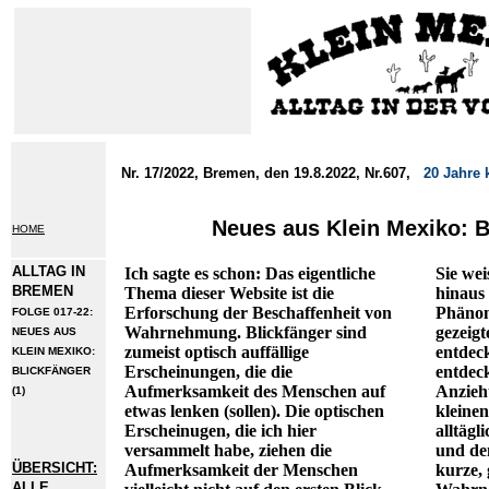
Nr. 17/2022, Bremen, den 19.8.2022, Nr.607,
20 Jahre 
Neues aus Klein Mexiko: B
HOME
ALLTAG IN
Ich sagte es schon: Das eigentliche
Sie wei
BREMEN
Thema dieser Website ist die
hinaus 
Erforschung der Beschaffenheit von
Phänom
FOLGE 017-22:
Wahrnehmung. Blickfänger sind
gezeigt
NEUES AUS
zumeist optisch auffällige
entdec
KLEIN MEXIKO:
Erscheinungen, die die
entdeck
BLICKFÄNGER
Aufmerksamkeit des Menschen auf
Anzieh
(1)
etwas lenken (sollen). Die optischen
kleinen
Erscheinugen, die ich hier
alltäg
versammelt habe, ziehen die
und de
ÜBERSICHT:
Aufmerksamkeit der Menschen
kurze,
ALLE