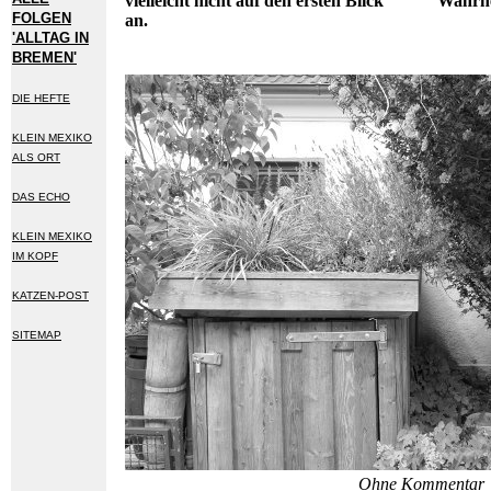
vielleicht nicht auf den ersten Blick
Wahrne
FOLGEN
an.
'ALLTAG IN
BREMEN'
DIE HEFTE
KLEIN MEXIKO
ALS ORT
DAS ECHO
KLEIN MEXIKO
IM KOPF
KATZEN-POST
SITEMAP
Ohne Kommentar