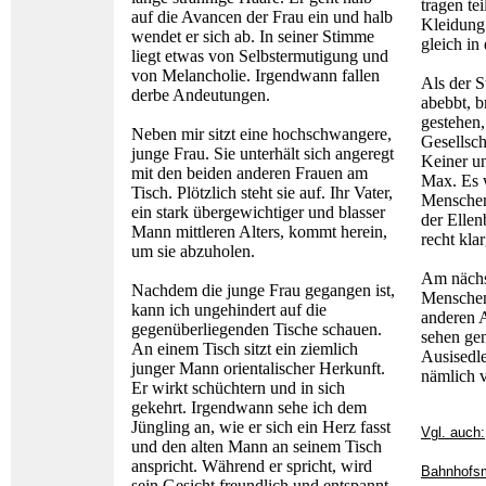
tragen te
auf die Avancen der Frau ein und halb
Kleidung
wendet er sich ab. In seiner Stimme
gleich in
liegt etwas von Selbstermutigung und
von Melancholie. Irgendwann fallen
Als der 
derbe Andeutungen.
abebbt, b
gestehen,
Neben mir sitzt eine hochschwangere,
Gesellsch
junge Frau. Sie unterhält sich angeregt
Keiner un
mit den beiden anderen Frauen am
Max. Es w
Tisch. Plötzlich steht sie auf. Ihr Vater,
Mensche
ein stark übergewichtiger und blasser
der Ellen
Mann mittleren Alters, kommt herein,
recht kl
um sie abzuholen.
Am nächs
Nachdem die junge Frau gegangen ist,
Menschen
kann ich ungehindert auf die
anderen 
gegenüberliegenden Tische schauen.
sehen gen
An einem Tisch sitzt ein ziemlich
Ausisedl
junger Mann orientalischer Herkunft.
nämlich v
Er wirkt schüchtern und in sich
gekehrt. Irgendwann sehe ich dem
Jüngling an, wie er sich ein Herz fasst
Vgl. auch:
und den alten Mann an seinem Tisch
anspricht. Während er spricht, wird
Bahnhofsm
sein Gesicht freundlich und entspannt.