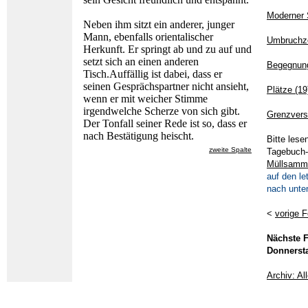
Moderner 
Neben ihm sitzt ein anderer, junger
Mann, ebenfalls orientalischer
Umbruchz
Herkunft. Er springt ab und zu auf und
setzt sich an einen anderen
Begegnun
Tisch.Auffällig ist dabei, dass er
seinen Gesprächspartner nicht ansieht,
Plätze (19
wenn er mit weicher Stimme
irgendwelche Scherze von sich gibt.
Grenzvers
Der Tonfall seiner Rede ist so, dass er
nach Bestätigung heischt.
Bitte lese
zweite Spalte
Tagebuch-
Müllsamm
auf den le
nach unten
<
vorige F
Nächste F
Donnersta
Archiv: Al