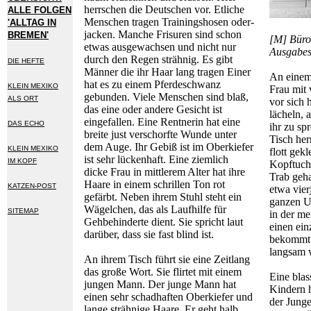
herrschen die Deutschen vor. Etliche
ALLE FOLGEN
Menschen tragen Trainingshosen oder-
'ALLTAG IN
jacken. Manche Frisuren sind schon
BREMEN'
[M] Büro
etwas ausgewachsen und nicht nur
Ausgabest
durch den Regen strähnig. Es gibt
DIE HEFTE
Männer die ihr Haar lang tragen Einer
An einem 
hat es zu einem Pferdeschwanz
KLEIN MEXIKO
Frau mit
gebunden. Viele Menschen sind blaß,
ALS ORT
vor sich 
das eine oder andere Gesicht ist
lächeln, 
eingefallen. Eine Rentnerin hat eine
DAS ECHO
ihr zu sp
breite just verschorfte Wunde unter
Tisch he
dem Auge. Ihr Gebiß ist im Oberkiefer
KLEIN MEXIKO
flott gek
ist sehr lückenhaft. Eine ziemlich
IM KOPF
Kopftuch
dicke Frau in mittlerem Alter hat ihre
Trab geha
Haare in einem schrillen Ton rot
KATZEN-POST
etwa vier
gefärbt. Neben ihrem Stuhl steht ein
ganzen U
Wägelchen, das als Laufhilfe für
SITEMAP
in der mei
Gehbehinderte dient. Sie spricht laut
einen ein
darüber, dass sie fast blind ist.
bekommt e
langsam w
An ihrem Tisch führt sie eine Zeitlang
das große Wort. Sie flirtet mit einem
Eine blas
jungen Mann. Der junge Mann hat
Kindern 
einen sehr schadhaften Oberkiefer und
der Junge
lange strähnige Haare. Er geht halb